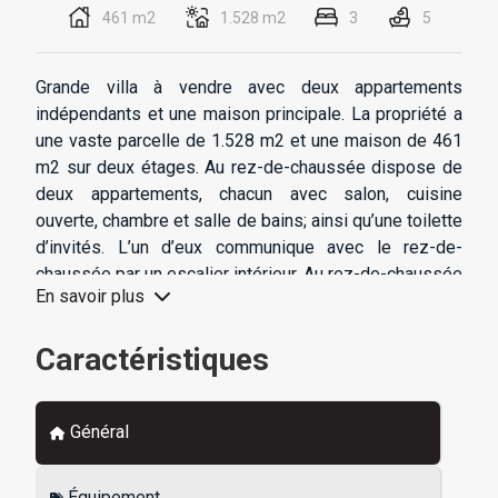
461 m2
1.528 m2
3
5
Grande villa à vendre avec deux appartements
indépendants et une maison principale. La propriété a
une vaste parcelle de 1.528 m2 et une maison de 461
m2 sur deux étages. Au rez-de-chaussée dispose de
deux appartements, chacun avec salon, cuisine
ouverte, chambre et salle de bains; ainsi qu’une toilette
d’invités. L’un d’eux communique avec le rez-de-
chaussée par un escalier intérieur. Au rez-de-chaussée
En savoir plus
dispose de trois chambres, deux salles de bains,
toilettes d’invités, cuisine, salle à manger, grand salon,
Caractéristiques
naya vitrée et terrasses. De là, on accède à la piscine
chauffée par pompe à chaleur et panneaux solaires, et
jardin supérieur. Il dispose également d’un solarium et
Général
d’une petite maison en bois. Toute la maison dispose
d’un chauffage central au diesel et de la climatisation
dans deux des chambres. Comprend garage, parking,
Équipement