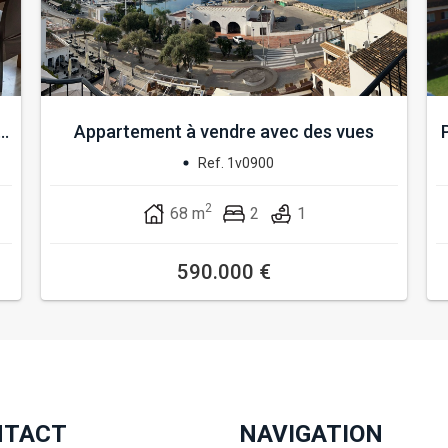
..
Appartement à vendre avec des vues
spec...
Ref. 1v0900
2
68 m
2
1
590.000 €
NTACT
NAVIGATION