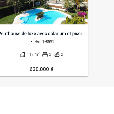
Penthouse de luxe avec solarium et pisci...
Ref. 1v0891
2
117 m
2
2
630.000 €