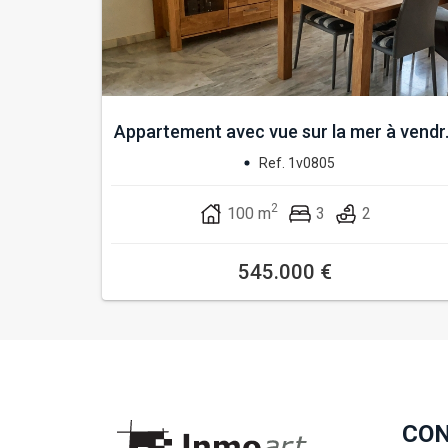
Appartement avec vue sur la mer à vendr.
Ref. 1v0805
2
100 m
3
2
545.000 €
CO